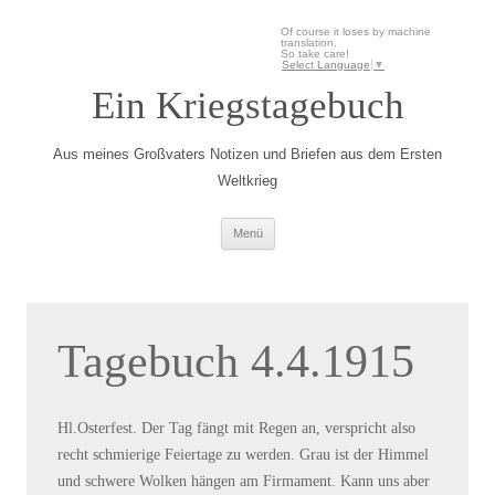
Of course it loses by machine
translation.
So take care!
Select Language
▼
Ein Kriegstagebuch
Aus meines Großvaters Notizen und Briefen aus dem Ersten
Weltkrieg
Zum Inhalt springen
Menü
Tagebuch 4.4.1915
Hl.Osterfest. Der Tag fängt mit Regen an, verspricht also
recht schmierige Feiertage zu werden. Grau ist der Himmel
und schwere Wolken hängen am Firmament. Kann uns aber