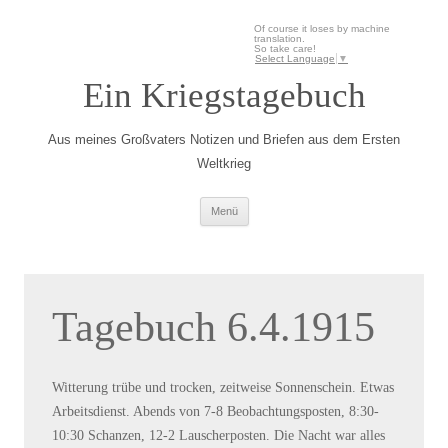
Of course it loses by machine
translation.
So take care!
Select Language
▼
Ein Kriegstagebuch
Aus meines Großvaters Notizen und Briefen aus dem Ersten
Weltkrieg
Zum Inhalt springen
Menü
Tagebuch 6.4.1915
Witterung trübe und trocken, zeitweise Sonnenschein. Etwas
Arbeitsdienst. Abends von 7-8 Beobachtungsposten, 8:30-
10:30 Schanzen, 12-2 Lauscherposten. Die Nacht war alles