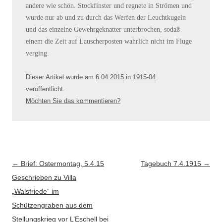
andere wie schön. Stockfinster und regnete in Strömen und
wurde nur ab und zu durch das Werfen der Leuchtkugeln
und das einzelne Gewehrgeknatter unterbrochen, sodaß
einem die Zeit auf Lauscherposten wahrlich nicht im Fluge
verging.
Dieser Artikel wurde am
6.04.2015
in
1915-04
veröffentlicht
.
Möchten Sie das kommentieren?
Artikel-Navigation
←
Brief: Ostermontag, 5.4.15
Tagebuch 7.4.1915
→
Geschrieben zu Villa
„Walsfriede“ im
Schützengraben aus dem
Stellungskrieg vor L’Eschell bei