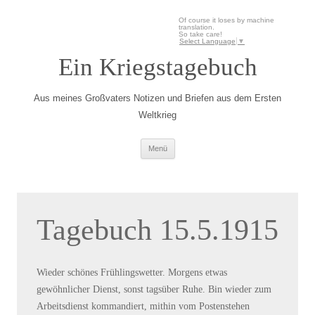
Of course it loses by machine
translation.
So take care!
Select Language
▼
Ein Kriegstagebuch
Aus meines Großvaters Notizen und Briefen aus dem Ersten
Weltkrieg
Zum Inhalt springen
Menü
Tagebuch 15.5.1915
Wieder schönes Frühlingswetter. Morgens etwas
gewöhnlicher Dienst, sonst tagsüber Ruhe. Bin wieder zum
Arbeitsdienst kommandiert, mithin vom Postenstehen