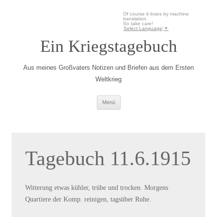
Of course it loses by machine
translation.
So take care!
Select Language
▼
Ein Kriegstagebuch
Aus meines Großvaters Notizen und Briefen aus dem Ersten
Weltkrieg
Zum Inhalt springen
Menü
Tagebuch 11.6.1915
Witterung etwas kühler, trübe und trocken. Morgens
Quartiere der Komp. reinigen, tagsüber Ruhe.