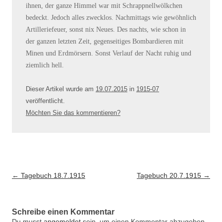
ihnen, der ganze Himmel war mit Schrappnellwölkchen
bedeckt. Jedoch alles zwecklos. Nachmittags wie gewöhnlich
Artilleriefeuer, sonst nix Neues. Des nachts, wie schon in
der ganzen letzten Zeit, gegenseitiges Bombardieren mit
Minen und Erdmörsern. Sonst Verlauf der Nacht ruhig und
ziemlich hell.
Dieser Artikel wurde am
19.07.2015
in
1915-07
veröffentlicht
.
Möchten Sie das kommentieren?
Artikel-Navigation
←
Tagebuch 18.7.1915
Tagebuch 20.7.1915
→
Schreibe einen Kommentar
Du musst
angemeldet
sein, um einen Kommentar abzugeben.