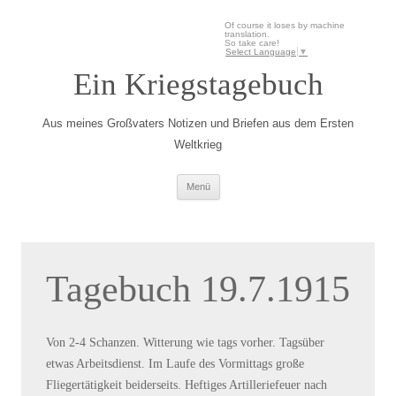
Of course it loses by machine
translation.
So take care!
Select Language
▼
Ein Kriegstagebuch
Aus meines Großvaters Notizen und Briefen aus dem Ersten
Weltkrieg
Zum Inhalt springen
Menü
Tagebuch 19.7.1915
Von 2-4 Schanzen. Witterung wie tags vorher. Tagsüber
etwas Arbeitsdienst. Im Laufe des Vormittags große
Fliegertätigkeit beiderseits. Heftiges Artilleriefeuer nach