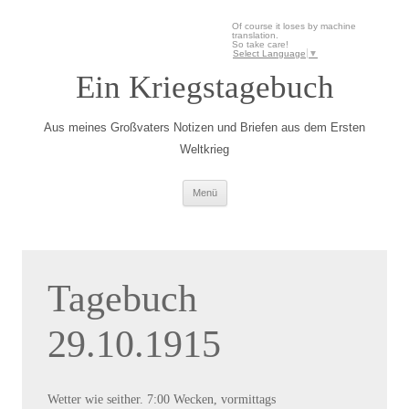
Of course it loses by machine
translation.
So take care!
Select Language
▼
Ein Kriegstagebuch
Aus meines Großvaters Notizen und Briefen aus dem Ersten
Weltkrieg
Zum Inhalt springen
Menü
Tagebuch
29.10.1915
Wetter wie seither. 7:00 Wecken, vormittags